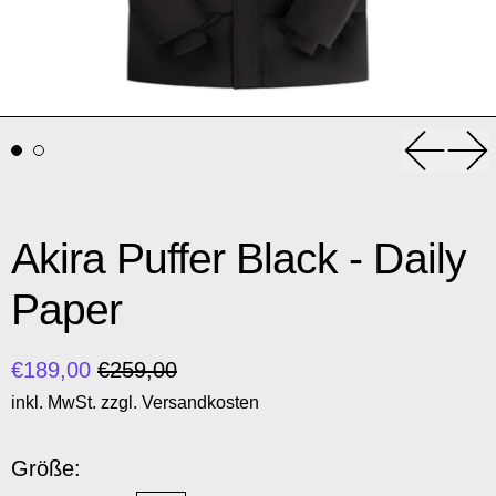
Vorheri
Nä
Akira Puffer Black - Daily
Paper
Normaler Preis
Sonderpreis
€189,00
€259,00
inkl. MwSt. zzgl.
Versandkosten
Größe: