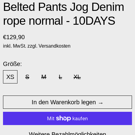
Belted Pants Jog Denim
rope normal - 10DAYS
Normaler Preis
€129,90
inkl. MwSt. zzgl.
Versandkosten
Größe:
XS
S
M
L
XL
In den Warenkorb legen
Weitere Bezahlmöglichkeiten