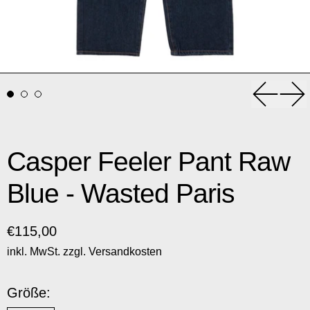
Vorheri
Nä
Casper Feeler Pant Raw
Blue - Wasted Paris
Normaler Preis
€115,00
inkl. MwSt. zzgl.
Versandkosten
Größe: