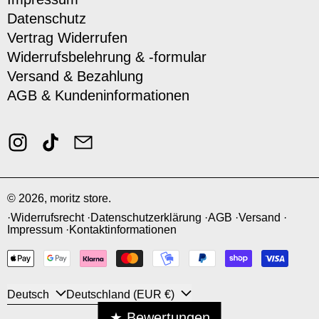
Datenschutz
Vertrag Widerrufen
Widerrufsbelehrung & -formular
Versand & Bezahlung
AGB & Kundeninformationen
Instagram
TikTok
Email
© 2026,
moritz store
.
Widerrufsrecht
Datenschutzerklärung
AGB
Versand
Impressum
Kontaktinformationen
Zahlungsmethoden
Sprache
Land/Region
Deutsch
Deutschland (EUR €)
★ Bewertungen