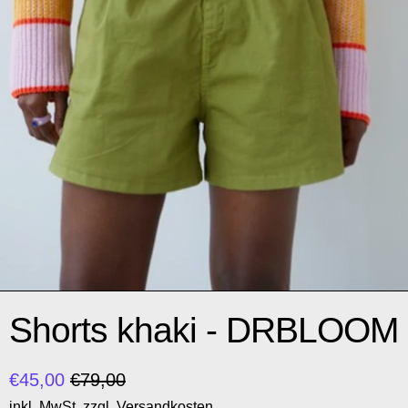
Shorts khaki - DRBLOOM
Normaler Preis
Sonderpreis
€45,00
€79,00
inkl. MwSt. zzgl.
Versandkosten