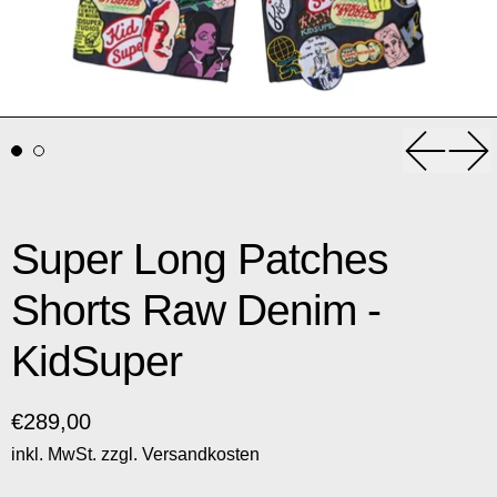
Vorheri
Nä
Super Long Patches
Shorts Raw Denim -
KidSuper
Normaler Preis
€289,00
inkl. MwSt. zzgl.
Versandkosten