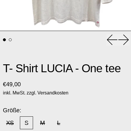
Vorheri
Nä
T- Shirt LUCIA - One tee
Normaler Preis
€49,00
inkl. MwSt. zzgl.
Versandkosten
Größe:
XS
S
M
L