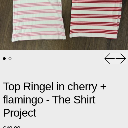
Vorheri
Nä
Top Ringel in cherry +
flamingo - The Shirt
Project
Normaler Preis