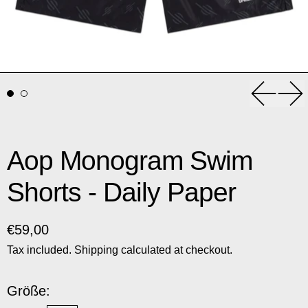
Previou
Nex
Aop Monogram Swim
Shorts - Daily Paper
Regular price
€59,00
Tax included.
Shipping
calculated at checkout.
Größe: