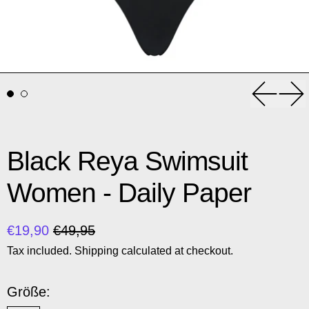
Previou
Nex
Black Reya Swimsuit
Women - Daily Paper
Regular price
Sale price
€19,90
€49,95
Tax included.
Shipping
calculated at checkout.
Größe: