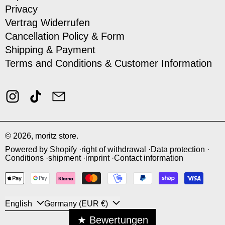
Privacy
Vertrag Widerrufen
Cancellation Policy & Form
Shipping & Payment
Terms and Conditions & Customer Information
Instagram
TikTok
Email
© 2026,
moritz store
.
Powered by Shopify
right of withdrawal
Data protection
Conditions
shipment
imprint
Contact information
payment methods
language
Country/Region
English
Germany (EUR €)
★ Bewertungen