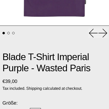
Previou
Nex
Blade T-Shirt Imperial
Purple - Wasted Paris
Regular price
€39,00
Tax included.
Shipping
calculated at checkout.
Größe: