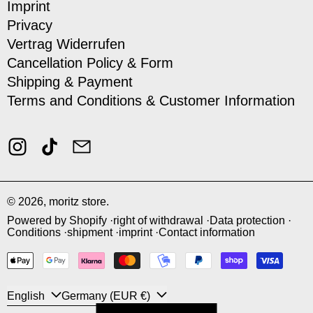
Imprint
Privacy
Vertrag Widerrufen
Cancellation Policy & Form
Shipping & Payment
Terms and Conditions & Customer Information
Instagram
TikTok
Email
© 2026,
moritz store
.
Powered by Shopify
right of withdrawal
Data protection
Conditions
shipment
imprint
Contact information
payment methods
language
Country/Region
English
Germany (EUR €)