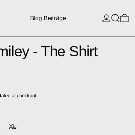
log in
Search
0 
Blog Beiträge
iley - The Shirt
lated at checkout.
XL