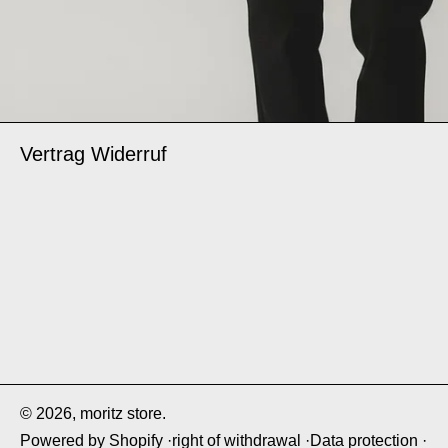
Vertrag Widerruf
Super schneller Versand!
Der Versand erfolgte super
schnell und das Päckchen war innerhalb von 24 Stunden
bei mir. Der Pullunder, den ich bestellt habe, ist toll. Kann
den Shop nur weiterempfehlen!
© 2026,
moritz store
.
moritz store
Powered by Shopify
right of withdrawal
Data protection