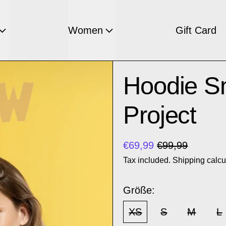
Women
Gift Card
Hoodie Sm
Project
Regular price
Sale price
€69,99
€99,99
Tax included.
Shipping
calcu
Größe:
XS
S
M
L