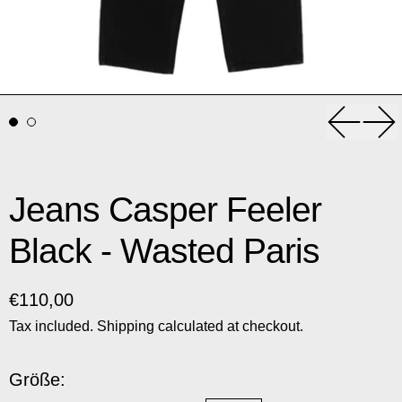
Previou
Nex
Jeans Casper Feeler
Black - Wasted Paris
Regular price
€110,00
Tax included.
Shipping
calculated at checkout.
Größe: